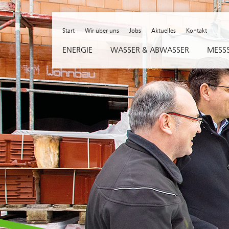
Skip to content
Start
Wir über uns
Jobs
Aktuelles
Kontakt
ENERGIE
WASSER & ABWASSER
MESSS