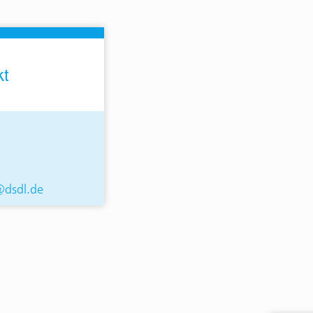
kt
@dsdl.de