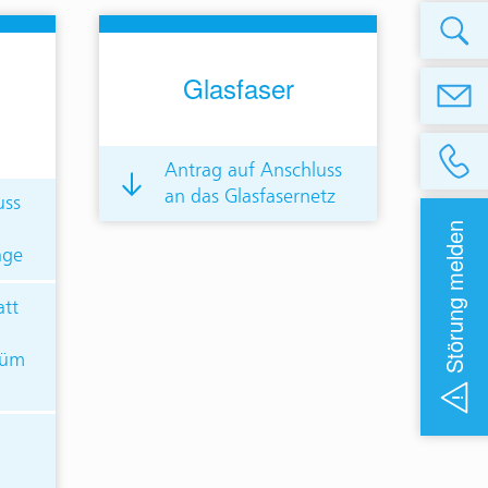
Glasfaser
Antrag auf Anschluss
an das Glasfasernetz
uss
Störung melden
age
att
tüm