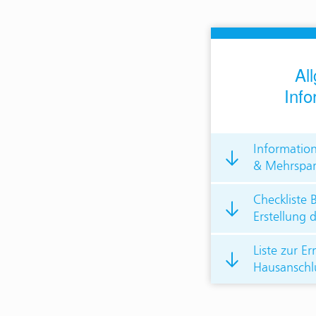
Al
Info
Informatio
& Mehrspar
Checkliste 
Erstellung 
Liste zur Er
Hausanschl