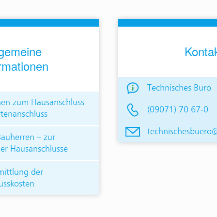
lgemeine
Konta
rmationen
Technisches Büro
nen zum Hausanschluss
(09071) 70 67-0
tenanschluss
technischesbuero
Bauherren – zur
der Hausanschlüsse
mittlung der
usskosten