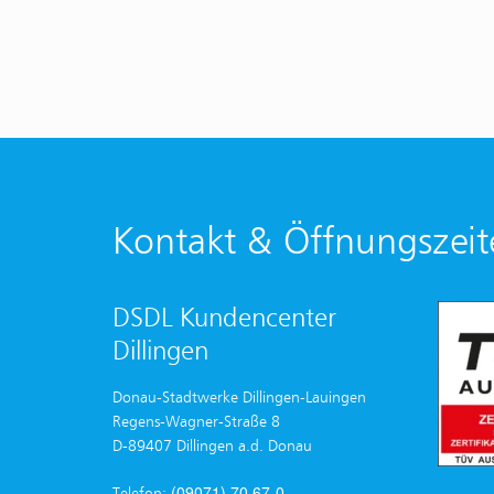
Kontakt & Öffnungszeit
DSDL Kundencenter
Dillingen
Donau-Stadtwerke Dillingen-Lauingen
Regens-Wagner-Straße 8
D-89407 Dillingen a.d. Donau
(09071) 70 67-0
Telefon: