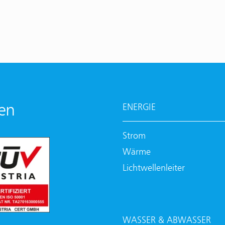
en
ENERGIE
Strom
Wärme
Lichtwellenleiter
WASSER & ABWASSER