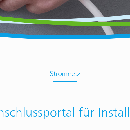
Stromnetz
schlussportal für Instal